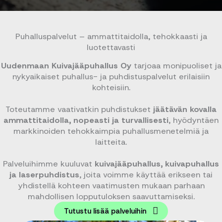
Puhalluspalvelut – ammattitaidolla, tehokkaasti ja
luotettavasti
Uudenmaan Kuivajääpuhallus Oy
tarjoaa monipuoliset ja
nykyaikaiset puhallus- ja puhdistuspalvelut erilaisiin
kohteisiin.
Toteutamme vaativatkin puhdistukset
jäätävän kovalla
ammattitaidolla, nopeasti ja turvallisesti
, hyödyntäen
markkinoiden tehokkaimpia puhallusmenetelmiä ja
laitteita.
Palveluihimme kuuluvat
kuivajääpuhallus, kuivapuhallus
ja laserpuhdistus
, joita voimme käyttää erikseen tai
yhdistellä kohteen vaatimusten mukaan parhaan
mahdollisen lopputuloksen saavuttamiseksi.
Tutustu lisää palveluihin