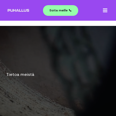
Siirry
sisältöön
Soita meille 📞
Tietoa meistä