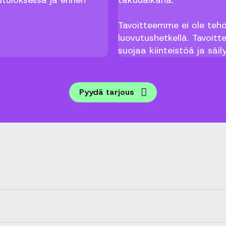
utuloksessa ja ennen
takuuaikana.
Tavoitteemme ei ole teh
luovutushetkellä. Tavoit
suojaa kiinteistöä ja säi
Pyydä tarjous