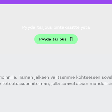
Pyydä tarjous pintakäsittelystä
Pyydä tarjous
ioinnilla. Tämän jälkeen valitsemme kohteeseen sove
toteutussuunnitelman, jolla saavutetaan mahdollisi