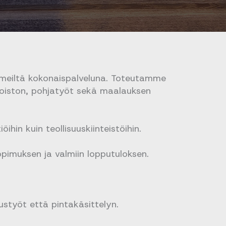
u meiltä kokonaispalveluna. Toteutamme
poiston, pohjatyöt sekä maalauksen
öihin kuin teollisuuskiinteistöihin.
imuksen ja valmiin lopputuloksen.
ustyöt että pintakäsittelyn.