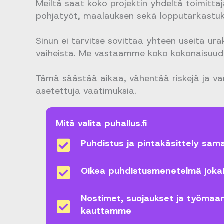
Meiltä saat koko projektin yhdeltä toimitta
pohjatyöt, maalauksen sekä lopputarkastuk
Sinun ei tarvitse sovittaa yhteen useita ura
vaiheista. Me vastaamme koko kokonaisuude
Tämä säästää aikaa, vähentää riskejä ja var
asetettuja vaatimuksia.
Mitä valita puhallus.fi
Puhdistus ja pintakäsittely sama
Oikea puhdistusmenetelmä jokais
Nostimet, suojaukset ja työmaan 
kauttamme