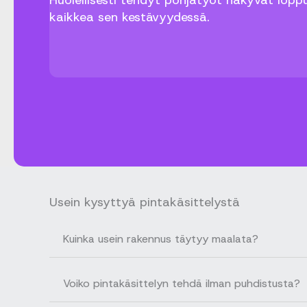
Huolellisesti tehdyt pohjatyöt näkyvät lopp
kaikkea sen kestävyydessä.
Usein kysyttyä pintakäsittelystä
Kuinka usein rakennus täytyy maalata?
Voiko pintakäsittelyn tehdä ilman puhdistusta?