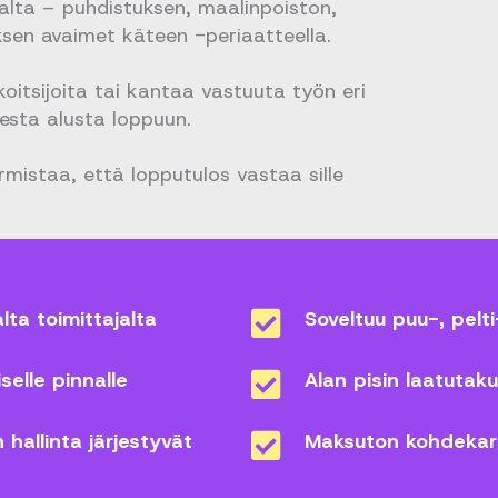
jalta – puhdistuksen, maalinpoiston,
sen avaimet käteen -periaatteella.
koitsijoita tai kantaa vastuuta työn eri
sta alusta loppuun.
mistaa, että lopputulos vastaa sille
lta toimittajalta
Soveltuu puu-, pelti-
elle pinnalle
Alan pisin laatutakuu
hallinta järjestyvät
Maksuton kohdekart