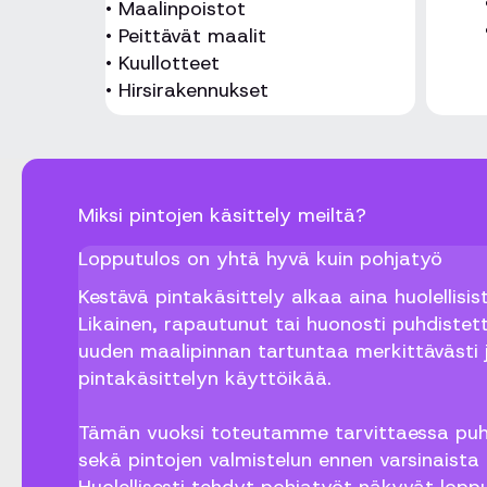
• Maalinpoistot
• Peittävät maalit
• Kuullotteet
• Hirsirakennukset
Miksi pintojen käsittely meiltä?
Lopputulos on yhtä hyvä kuin pohjatyö
Kestävä pintakäsittely alkaa aina huolellisis
Likainen, rapautunut tai huonosti puhdistet
uuden maalipinnan tartuntaa merkittävästi 
pintakäsittelyn käyttöikää.
Tämän vuoksi toteutamme tarvittaessa puh
sekä pintojen valmistelun ennen varsinaista 