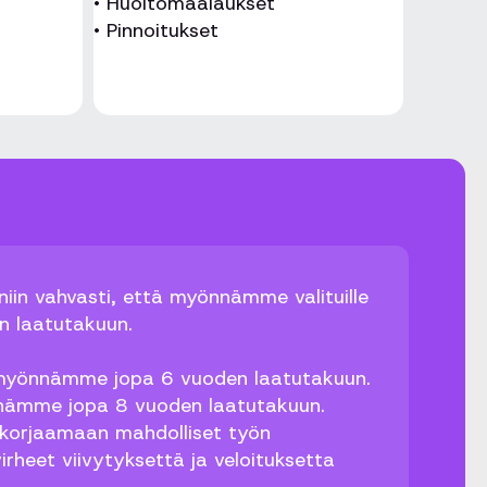
• Huoltomaalaukset
• Pinnoitukset
iin vahvasti, että myönnämme valituille
n laatutakuun.
e myönnämme jopa 6 vuoden laatutakuun.
nnämme jopa 8 vuoden laatutakuun.
 korjaamaan mahdolliset työn
virheet viivytyksettä ja veloituksetta