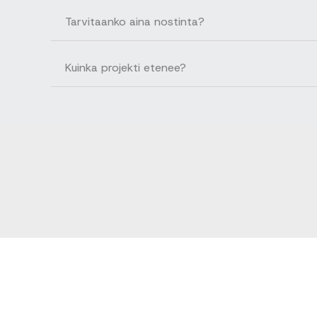
Tarvitaanko aina nostinta?
Kuinka projekti etenee?