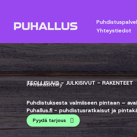
Siirry
sisältöön
Puhdistuspalve
Yhteystiedot
TEOLLISUUS - JULKISIVUT - RAKENTEET
Pintakäsittely
Puhdistuksesta valmiiseen pintaan – ava
Puhallus.fi - puhdistus­ratkaisut ja pintak
Pyydä tarjous