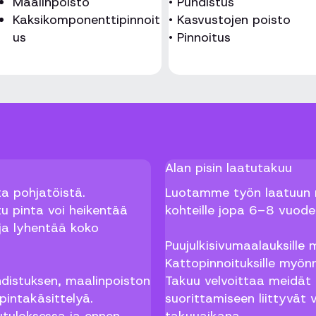
Maalinpoisto
• Puhdistus
Kaksikomponenttipinnoit
• Kasvustojen poisto
us
• Pinnoitus
Alan pisin laatutakuu
ta pohjatöistä.
Luotamme työn laatuun n
tu pinta voi heikentää
kohteille jopa 6–8 vuode
ja lyhentää koko
Puujulkisivumaalauksill
Kattopinnoituksille myö
distuksen, maalinpoiston
Takuu velvoittaa meidät
pintakäsittelyä.
suorittamiseen liittyvät 