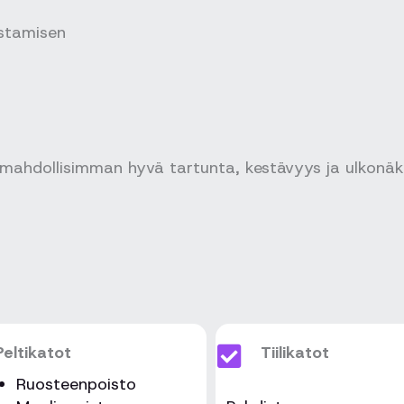
istamisen
mahdollisimman hyvä tartunta, kestävyys ja ulkonäk
Peltikatot
Tiilikatot
Ruosteenpoisto