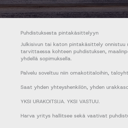
Puhdistuksesta pintakäsittelyyn
Julkisivun tai katon pintakäsittely onnistu
tarvittaessa kohteen puhdistuksen, maalin
yhdellä sopimuksella.
Palvelu soveltuu niin omakotitaloihin, taloyhti
Saat yhden yhteyshenkilön, yhden urakkasop
YKSI URAKOITSIJA. YKSI VASTUU.
Harva yritys hallitsee sekä vaativat puhdist