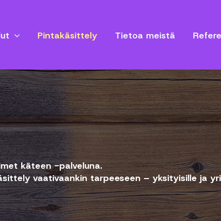
lut
Pintakäsittely
Tietoa meistä
Refere
imet käteen -palveluna.
äsittely vaativaankin tarpeeseen – yksityisille ja yrit