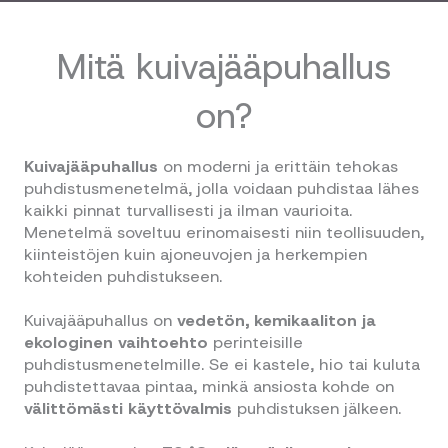
Mitä kuivajääpuhallus
on?
Kuivajääpuhallus
on moderni ja erittäin tehokas
puhdistusmenetelmä, jolla voidaan puhdistaa lähes
kaikki pinnat turvallisesti ja ilman vaurioita.
Menetelmä soveltuu erinomaisesti niin teollisuuden,
kiinteistöjen kuin ajoneuvojen ja herkempien
kohteiden puhdistukseen.
Kuivajääpuhallus on
vedetön, kemikaaliton ja
ekologinen vaihtoehto
perinteisille
puhdistusmenetelmille. Se ei kastele, hio tai kuluta
puhdistettavaa pintaa, minkä ansiosta kohde on
välittömästi käyttövalmis
puhdistuksen jälkeen.