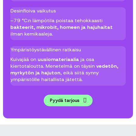
Desinfioiva vaikutus
–79 °C:n lämpötila poistaa tehokkaasti
bakteerit, mikrobit, homeen ja hajuhaitat
ilman kemikaaleja.
Ympäristöystävällinen ratkaisu
Kuivajää on
uusiomateriaalia
ja osa
kiertotaloutta. Menetelmä on täysin
vedetön,
myrkytön ja hajuton
, eikä siitä synny
ympäristölle haitallista jätettä.
Pyydä tarjous