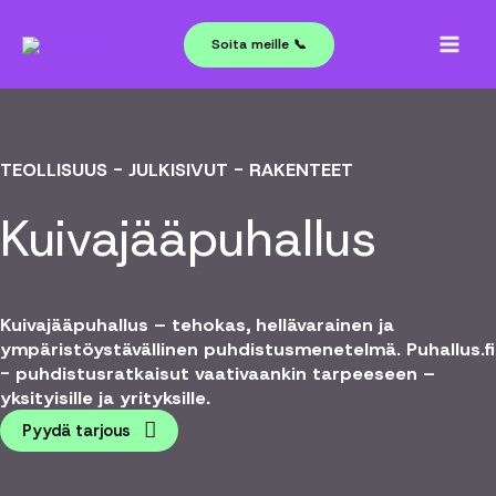
Siirry
sisältöön
Soita meille 📞
TEOLLISUUS - JULKISIVUT - RAKENTEET
Kuivajää­puhallus
Kuivajääpuhallus – tehokas, hellävarainen ja
ympäristöystävällinen puhdistusmenetelmä. Puhallus.fi
- puhdistus­ratkaisut vaativaankin tarpeeseen –
yksityisille ja yrityksille.
Pyydä tarjous