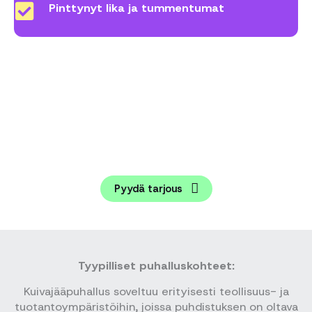
Pinttynyt lika ja tummentumat
Pyydä tarjous
kuivajääpuhalluksesta
Pyydä tarjous
Tyypilliset puhalluskohteet:
Kuivajääpuhallus soveltuu erityisesti teollisuus- ja
tuotantoympäristöihin, joissa puhdistuksen on oltava