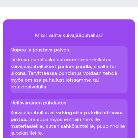
Miksi valita kuivajääpuhallus?
Nopea ja joustava palvelu
Liikkuva puhalluskalustomme mahdollistaa
kuivajääpuhallukset
paikan päällä
, sisällä tai
ulkona. Tarvittaessa puhdistus voidaan tehdä
myös omissa puhallustiloissamme tai
noutopalvelulla.
Hellävarainen puhdistus
Kuivajääpuhallus
ei vahingoita puhdistettavaa
pintaa
. Se sopii myös erittäin herkille
materiaaleille, kuten sähkölaitteille, puupinnoille
ja tekstiileille.