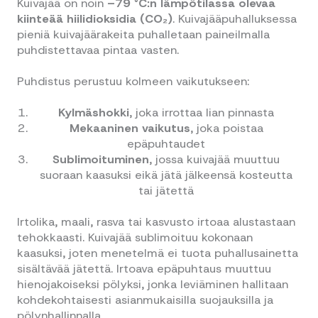
Kuivajää on noin
–79 °C:n lämpötilassa olevaa
kiinteää hiilidioksidia (CO₂)
. Kuivajääpuhalluksessa
pieniä kuivajäärakeita puhalletaan paineilmalla
puhdistettavaa pintaa vasten.
Puhdistus perustuu kolmeen vaikutukseen:
Kylmäshokki
, joka irrottaa lian pinnasta
Mekaaninen vaikutus
, joka poistaa
epäpuhtaudet
Sublimoituminen
, jossa kuivajää muuttuu
suoraan kaasuksi eikä jätä jälkeensä kosteutta
tai jätettä
Irtolika, maali, rasva tai kasvusto irtoaa alustastaan
tehokkaasti. Kuivajää sublimoituu kokonaan
kaasuksi, joten menetelmä ei tuota puhallusainetta
sisältävää jätettä. Irtoava epäpuhtaus muuttuu
hienojakoiseksi pölyksi, jonka leviäminen hallitaan
kohdekohtaisesti asianmukaisilla suojauksilla ja
pölynhallinnalla.