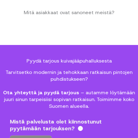
Mitä asiakkaat ovat sanoneet meistä?
Pyydä tarjous kuivajääpuhalluksesta
Tarvitsetko modernin ja tehokkaan ratkaisun pintojen
puhdistukseen?
Ota yhteyttä ja pyydä tarjous
– autamme löytämään
juuri sinun tarpeisiisi sopivan ratkaisun. Toimimme koko
Suomen alueella.