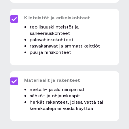
Kiinteistöt ja erikoiskohteet
teollisuuskiinteistöt ja
saneerauskohteet
palovahinkokohteet
rasvakanavat ja ammattikeittiöt
puu ja hirsikohteet
Materiaalit ja rakenteet
metalli- ja alumiinipinnat
sähkö- ja ohjauskaapit
herkät rakenteet, joissa vettä tai
kemikaaleja ei voida käyttää