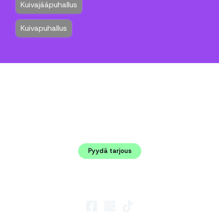
Uudenmaan Kuivajääpuhallus Oy
Pyydä tarjous