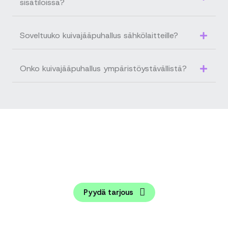
sisätiloissa?
Soveltuuko kuivajääpuhallus sähkölaitteille?
Onko kuivajääpuhallus ympäristöystävällistä?
Tiesitkö? Tarjoamme puhdistuspalveluiden lisäksi
tarvittaessa myös pintojen suojaukset ja maalaukset –
saat koko työn yhdeltä toimijalta valmiiksi asti.
Pyydä tarjous