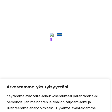
050 515 0801
rasmus@puhallus.fi
Lahantie 433
07170 Pornainen
y-tunnus 3510564-6
Puhdistuspalvelut
Pintakäsittely
Tietoa meistä
Referenssit
Yhteystiedot
Arvostamme yksityisyyttäsi
Käytämme evästeitä selauskokemuksesi parantamiseksi,
personoitujen mainosten ja sisällön tarjoamiseksi ja
liikenteemme analysoimiseksi. Hyväksyt evästeidemme
© 2026 | Kaikki oikeudet pidätetään |
Tietosuojaseloste
|
Evästeasetukset