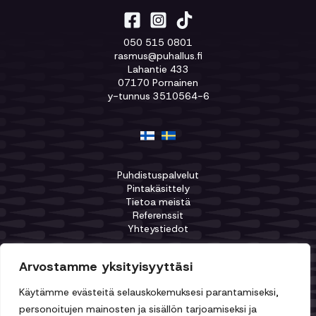
050 515 0801
rasmus@puhallus.fi
Lahantie 433
07170 Pornainen
y-tunnus 3510564-6
Puhdistuspalvelut
Pintakäsittely
Tietoa meistä
Referenssit
Yhteystiedot
Arvostamme yksityisyyttäsi
Käytämme evästeitä selauskokemuksesi parantamiseksi,
personoitujen mainosten ja sisällön tarjoamiseksi ja