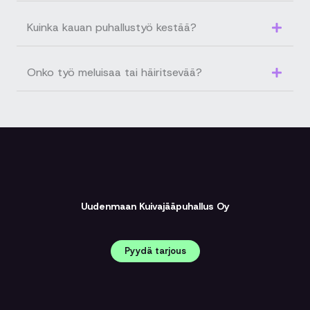
Kuinka kauan puhallustyö kestää?
Onko työ meluisaa tai häiritsevää?
Uudenmaan Kuivajääpuhallus Oy
Pyydä tarjous