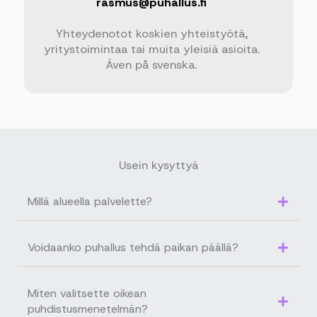
rasmus@puhallus.fi
Yhteydenotot koskien yhteistyötä,
yritystoimintaa tai muita yleisiä asioita.
Även på svenska.
Usein kysyttyä
Millä alueella palvelette?
Voidaanko puhallus tehdä paikan päällä?
Miten valitsette oikean
puhdistusmenetelmän?