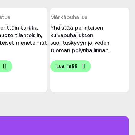
stus
Märkäpuhallus
erittäin tarkka
Yhdistää perinteisen
oto tilanteisiin,
kuivapuhalluksen
nteiset menetelmät
suorituskyvyn ja veden
tuoman pölynhallinnan.
Lue lisää