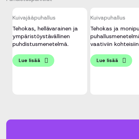
Kuivajääpuhallus
Kuivapuhallus
Tehokas, hellävarainen ja
Tehokas ja monipu
ympäristöystävällinen
puhallusmenetelm
puhdistusmenetelmä.
vaativiin kohteisiin
Lue lisää
Lue lisää