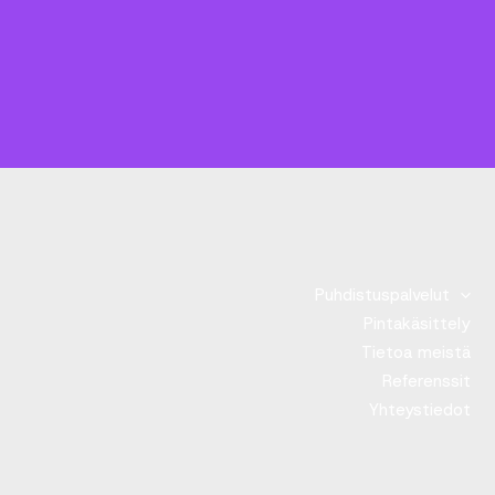
Puhdistuspalvelut
Pintakäsittely
Tietoa meistä
Referenssit
Yhteystiedot