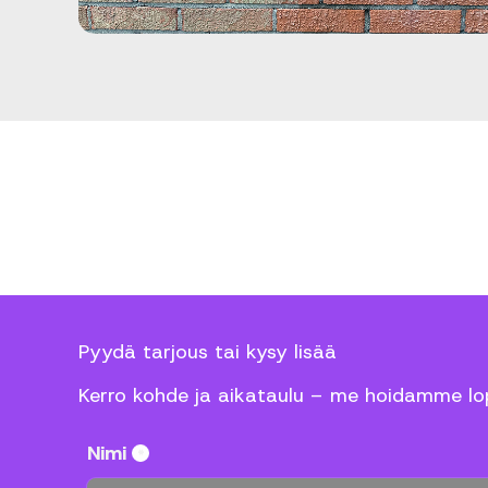
Pyydä tarjous tai kysy lisää
Kerro kohde ja aikataulu – me hoidamme lo