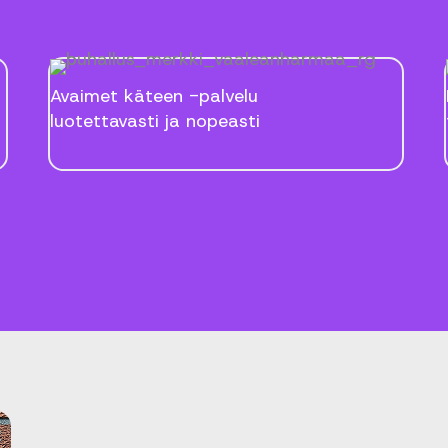
Avaimet käteen -palvelu
luotettavasti ja nopeasti