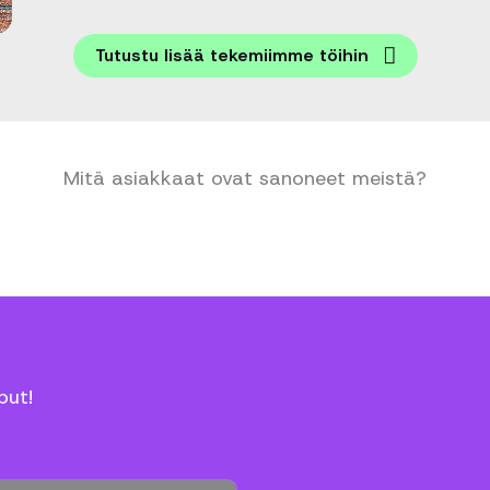
Tutustu lisää tekemiimme töihin
Mitä asiakkaat ovat sanoneet meistä?
put!