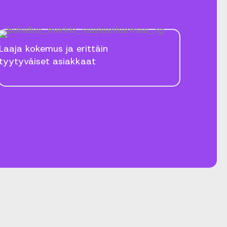
Laaja kokemus ja erittäin
tyytyväiset asiakkaat