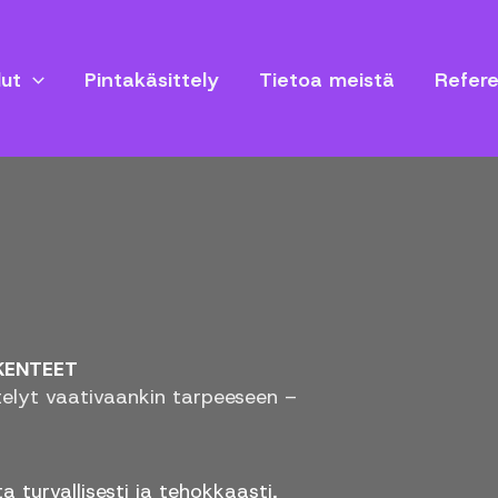
lut
Pintakäsittely
Tietoa meistä
Refere
AKENTEET
ttelyt vaativaankin tarpeeseen –
a turvallisesti ja tehokkaasti,