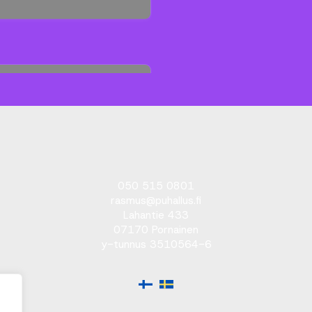
050 515 0801
rasmus@puhallus.fi
Lahantie 433
07170 Pornainen
y-tunnus 3510564-6