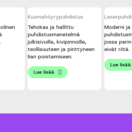
Kuumahöyry­puhdistus
Laserpuhdi
olinen
Tehokas ja hallittu
Moderni ja 
ä
puhdistusmenetelmä
puhdistusmu
.
julkisivuille, kivipinnoille,
jossa peri
teollisuuteen ja pinttyneen
eivät riitä.
lian poistamiseen.
Lue lisää
Lue lisää