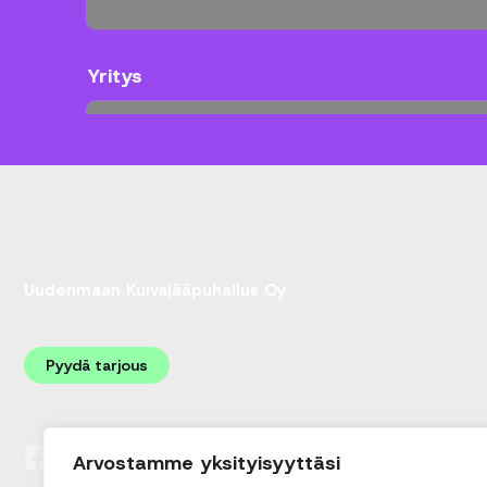
Uudenmaan Kuivajääpuhallus Oy
Pyydä tarjous
Arvostamme yksityisyyttäsi