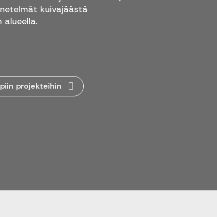
netelmät kuivajäästä
 alueella.
piin projekteihin