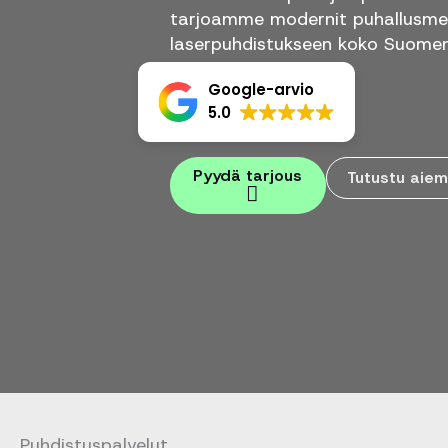
tarjoamme modernit puhallusme
laserpuhdistukseen koko Suomen
Google-arvio
5.0
Pyydä tarjous
Tutustu aiem
Puhdistuspalvelut