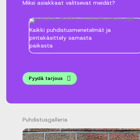
Miksi asiakkaat valitsevat meidät?
Kaikki puhdistusmenetelmät ja
pintakäsittely samasta
paikasta
Pyydä tarjous
Puhdistusgalleria