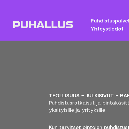
Siirry
sisältöön
Puhdistuspalve
Yhteystiedot
TEOLLISUUS - JULKISIVUT - R
Puhdistus­ratkaisut ja pintakäsi
yksityisille ja yrityksille
Kun tarvitset pintojen puhdistust