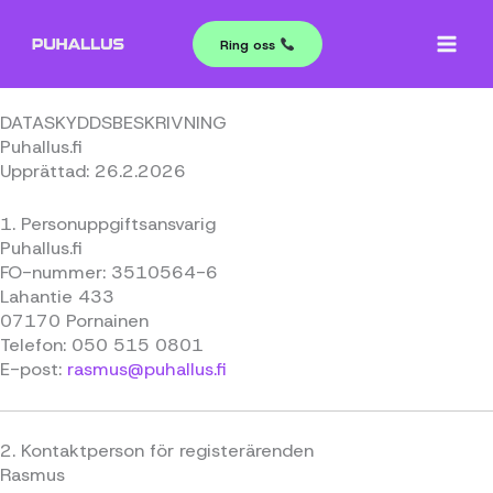
Hoppa
till
Ring oss
innehåll
DATASKYDDSBESKRIVNING
Puhallus.fi
Upprättad: 26.2.2026
1. Personuppgiftsansvarig
Puhallus.fi
FO-nummer: 3510564-6
Lahantie 433
07170 Pornainen
Telefon: 050 515 0801
E-post:
rasmus@puhallus.fi
2. Kontaktperson för registerärenden
Rasmus