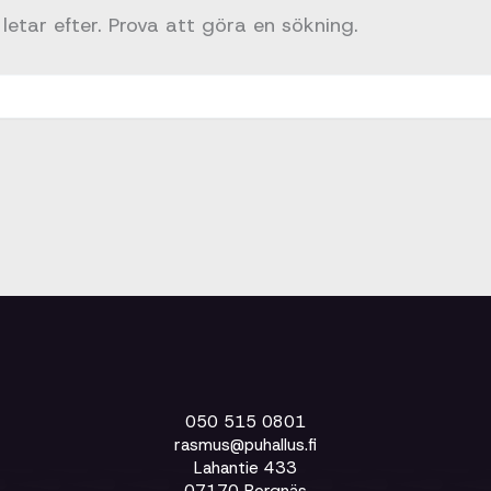
letar efter. Prova att göra en sökning.
050 515 0801
rasmus@puhallus.fi
Lahantie 433
07170 Borgnäs