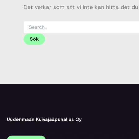
Det verkar som att vi inte kan hitta det du 
Sök
efter:
Uudenmaan Kuivajääpuhallus Oy